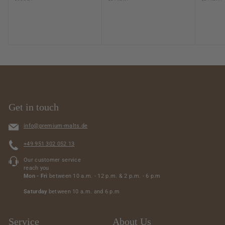
4
1
2
7
.
1
0
.
0
0
0
Get in touch
info@premium-malts.de
+49 951 302 052 13
Our customer service
reach you
Mon - Fri
between 10 a.m. - 12 p.m. & 2 p.m. - 6 p.m
Saturday
between 10 a.m. and 6 p.m
Service
About Us