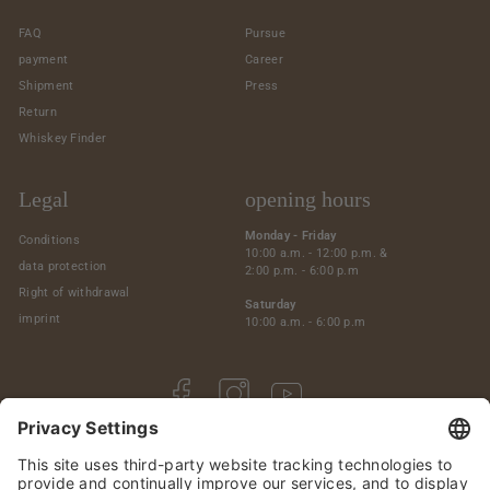
FAQ
Pursue
payment
Career
Shipment
Press
Return
Whiskey Finder
Legal
opening hours
Monday - Friday
Conditions
10:00 a.m. - 12:00 p.m. &
data protection
2:00 p.m. - 6:00 p.m
Right of withdrawal
Saturday
imprint
10:00 a.m. - 6:00 p.m
Facebook
Instagram
YouTube