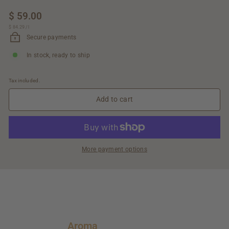
Regular
$ 59.00
$
price
$ 84.29
$
/
l
59.00
84.29
Secure payments
In stock, ready to ship
Tax included.
Add to cart
More payment options
Aroma