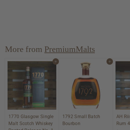
Scapegrace
VANGUARD Single
Malt 46% Vol.
$ 59.00
$
$84.29/l
5
9
.
0
More from
PremiumMalts
0
Add to cart
Add to cart
1770 Glasgow Single
1792 Small Batch
AH Ri
Malt Scotch Whiskey
Bourbon
Rum 4