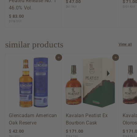
Peated Release No. 1
$ 47.00
$
$ 71.0
46.0% Vol.
$67.14/l
$101.43/l
4
7
$ 83.00
$
.
$118.57/l
8
0
3
0
.
0
similar products
View all
0
Add to cart
Add to cart
Glencadam American
Kavalan Peatist Ex
Kavala
Oak Reserve
Bourbon Cask
Oloros
$ 42.00
$
$ 171.00
$
$ 171.
$60.00/l
$244.29/l
$244.29/l