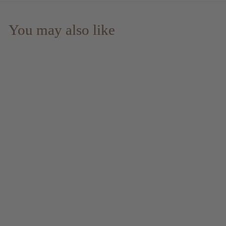
You may also like
EMB Plummer 14 yo
– Tropical Aging
Scheer Velier Main
Jamaica Vatted
Single Rum 69.7%
Vol.
$ 165.00
$