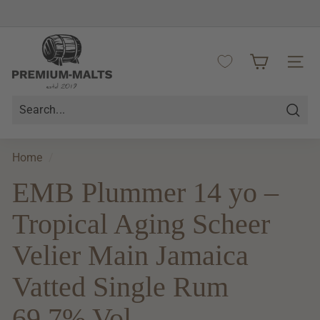
Skip
to
Pause
content
P
slideshow
r
SITE 
e
m
i
Searc
u
m
Home
/
-
EMB Plummer 14 yo –
M
a
Tropical Aging Scheer
l
t
Velier Main Jamaica
s
Vatted Single Rum
69.7% Vol.