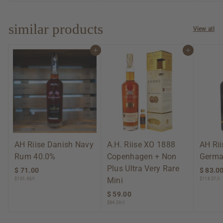
0
3
0
.
0
similar products
View all
0
Add to cart
Add to cart
AH Riise Danish Navy
A.H. Riise XO 1888
AH Rii
Rum 40.0%
Copenhagen + Non
Germa
Plus Ultra Very Rare
$ 71.00
$
$ 83.0
Mini
$101.43/l
$118.57/l
7
1
$ 59.00
$
.
$84.29/l
5
0
9
0