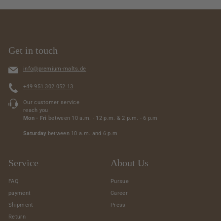
.
0
0
Get in touch
info@premium-malts.de
+49 951 302 052 13
Our customer service
reach you
Mon - Fri
between 10 a.m. - 12 p.m. & 2 p.m. - 6 p.m
Saturday
between 10 a.m. and 6 p.m
Service
About Us
FAQ
Pursue
payment
Career
Shipment
Press
Return