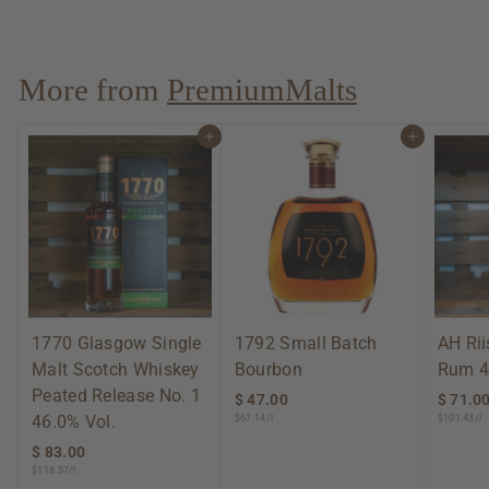
$235.71/l
1
6
5
.
More from
PremiumMalts
0
0
Add to cart
Add to cart
1770 Glasgow Single
1792 Small Batch
AH Ri
Malt Scotch Whiskey
Bourbon
Rum 4
Peated Release No. 1
$ 47.00
$
$ 71.0
46.0% Vol.
$67.14/l
$101.43/l
4
7
$ 83.00
$
.
$118.57/l
8