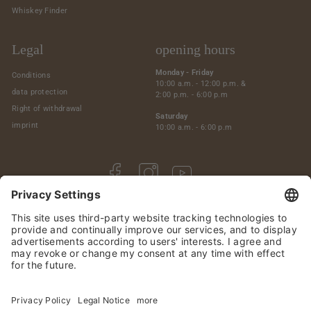
Whiskey Finder
Legal
opening hours
Monday - Friday
Conditions
10:00 a.m. - 12:00 p.m. &
data protection
2:00 p.m. - 6:00 p.m
Right of withdrawal
Saturday
imprint
10:00 a.m. - 6:00 p.m
Facebook
Instagram
YouTube