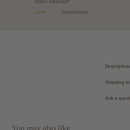
92681 Erbendorf
Land:
Deutschland
Description
Shipping i
Ask a ques
You may also like