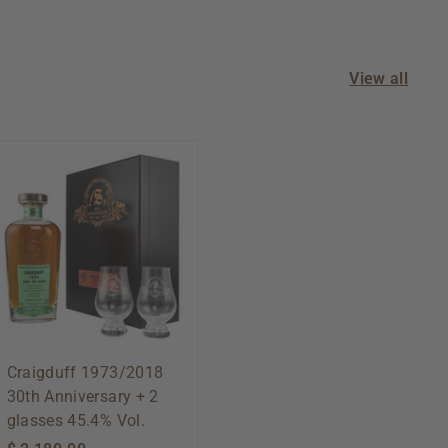
0
0
View all
A
d
d
t
o
c
a
r
t
Craigduff 1973/2018
30th Anniversary + 2
glasses 45.4% Vol.