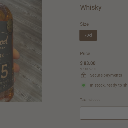
Whisky
Size
70cl
Price
Regular
$ 83.00
$
price
$ 118.57
$
/
l
83.00
118.57
Secure payments
In stock, ready to sh
Tax included.