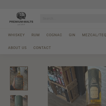
Skip
to
Pause
content
P
slideshow
r
e
m
WHISKEY
RUM
COGNAC
GIN
MEZCAL/TEQ
i
u
ABOUT US
CONTACT
m
-
M
a
l
t
s