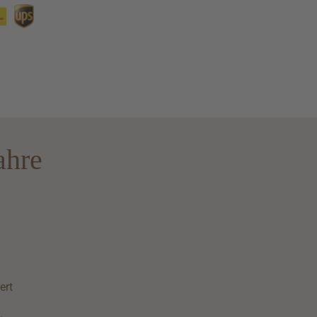
ahre
ert