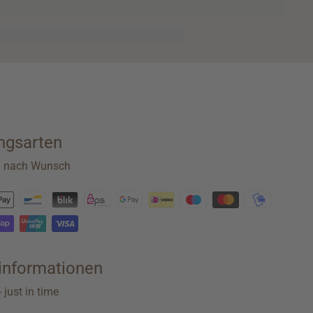
ngsarten
n nach Wunsch
rinformationen
 just in time