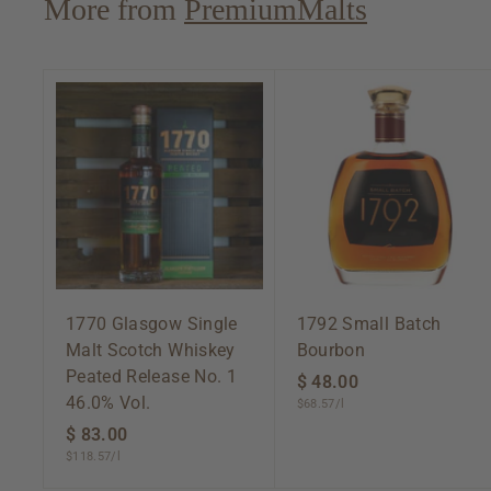
More from
PremiumMalts
0
A
d
d
t
o
c
a
r
t
1770 Glasgow Single
1792 Small Batch
Malt Scotch Whiskey
Bourbon
Peated Release No. 1
$ 48.00
$
46.0% Vol.
$68.57/l
4
$ 83.00
$
8
$118.57/l
8
.
3
0