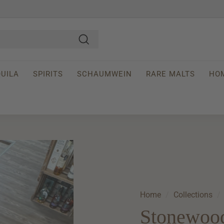
Search
UILA
SPIRITS
SCHAUMWEIN
RARE MALTS
HO
Home
/
Collections
/
Stonewood