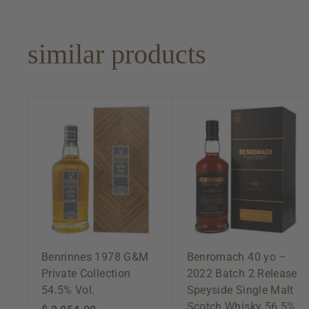
.
0
0
similar products
0
A
d
d
t
o
c
a
r
t
Benrinnes 1978 G&M
Benromach 40 yo –
Private Collection
2022 Batch 2 Release
54.5% Vol.
Speyside Single Malt
Scotch Whisky 56.5%