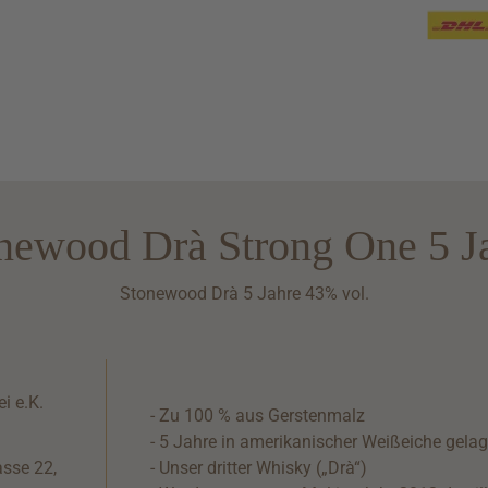
newood Drà Strong One 5 J
Stonewood Drà 5 Jahre 43% vol.
i e.K.
- Zu 100 % aus Gerstenmalz
- 5 Jahre in amerikanischer Weißeiche gelag
asse 22,
- Unser dritter Whisky („Drà“)