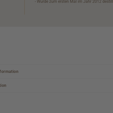
- Wurde zum ersten Mal im Jahr 2012 destill
nformation
tion