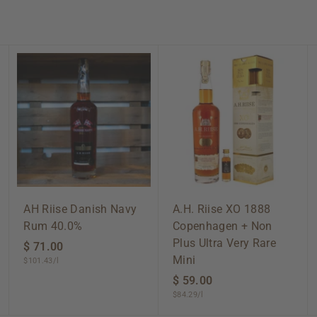
A
A
A
d
d
d
d
d
d
t
t
t
o
o
o
c
c
c
a
a
a
r
r
r
t
t
t
AH Riise Danish Navy
A.H. Riise XO 1888
Rum 40.0%
Copenhagen + Non
Plus Ultra Very Rare
$ 71.00
$
Mini
$101.43/l
7
1
$ 59.00
$
$84.29/l
.
5
0
9