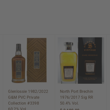
0
.
0
0
A
A
A
d
d
d
d
d
d
t
t
t
o
o
o
c
c
c
a
a
a
r
r
r
t
t
t
Glenlossie 1982/2022
North Port Brechin
G&M PVC Private
1976/2017 Sig RR
Collection #3398
50.4% Vol.
60.2% Vol.