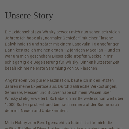
Unsere Story
Die Leidenschaft zu Whisky bewegt mich nun schon seit vielen
Jahren: Ich habe als „normaler Genießer“ mit einer Flasche
Dalwhinnie 15 und später mit einem Lagavulin 16 angefangen.
Dann kostete ich meinen ersten 12-jährigen Macallan – und es
war um mich geschehen! Dieser edle Tropfen weckte in mir
schlagartig die Begeisterung für Whisky. Binnen kürzester Zeit
besaß ich meine erste Sammlung von 50 Flaschen.
Angetrieben von purer Faszination, baute ich in den letzten
Jahren meine Expertise aus. Durch zahlreiche Verkostungen,
Seminare, Messen und Bücher habe ich mein Wissen über
Whisky stetig erweitert. So habe ich mittlerweile schon weit über
1.000 Sorten probiert und bin noch immer auf der Suche nach
dem mir Neuen und Unbekannten.
Mein Hobby zum Beruf gemacht zu haben, ist für mich die
größte Erfüllung! Diese Leidenschaft, die mich einst gepackt hat,